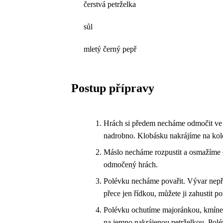
čerstvá petrželka
sůl
mletý černý pepř
Postup přípravy
Hrách si předem necháme odmočit ve 
nadrobno. Klobásku nakrájíme na kol
Máslo necháme rozpustit a osmažíme c
odmočený hrách.
Polévku necháme povařit. Vývar nepři
přece jen řídkou, můžete ji zahustit 
Polévku ochutíme majoránkou, kmínem
na jemno nakrájenou petrželkou. Polé