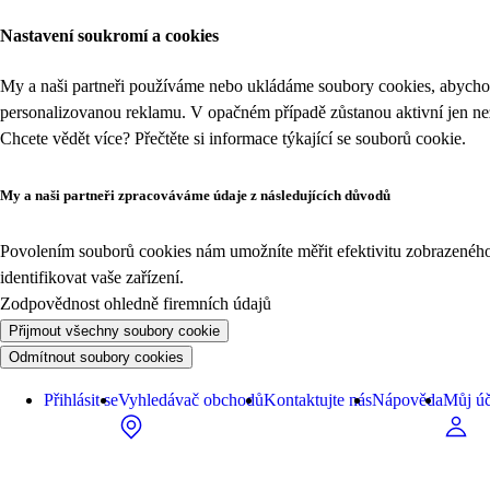
Nastavení soukromí a cookies
My a naši partneři používáme nebo ukládáme soubory cookies, abychom
personalizovanou reklamu. V opačném případě zůstanou aktivní jen n
Chcete vědět více? Přečtěte si informace týkající se
souborů cookie
.
My a naši partneři zpracováváme údaje z následujících důvodů
Povolením souborů cookies nám umožníte měřit efektivitu zobrazeného o
identifikovat vaše zařízení.
Zodpovědnost ohledně firemních údajů
Přijmout všechny soubory cookie
Odmítnout soubory cookies
Přihlásit se
Vyhledávač obchodů
Kontaktujte nás
Nápověda
Můj úč