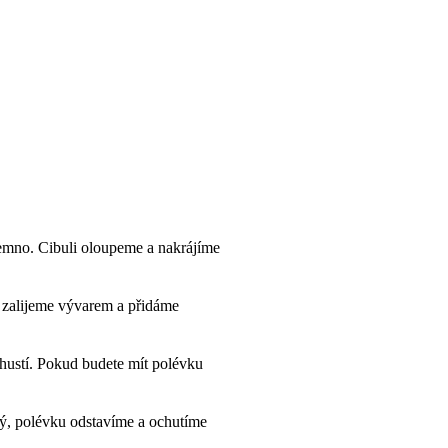
emno. Cibuli oloupeme a nakrájíme
e zalijeme vývarem a přidáme
ahustí. Pokud budete mít polévku
ký, polévku odstavíme a ochutíme