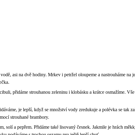
vodě, asi na dvě hodiny. Mrkev i petržel oloupeme a nastrouháme na j
ečka.
ibuli, přidáme strouhanou zeleninu i klobásku a krátce osmažíme. Vš
dáváme, je lepší, když se množství vody zredukuje a polévka se tak z
pomocí strouhané brambory.
, solí a pepřem. Přidáme také lisovaný česnek. Jakmile je hrách měk
vku podáváme s trochou sezamu pro ještě lepší chuť.