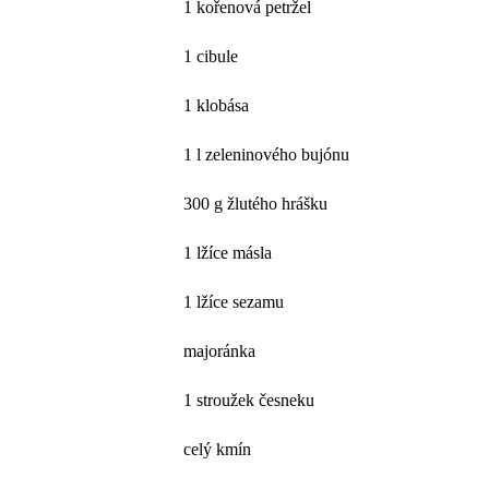
1 kořenová petržel
1 cibule
1 klobása
1 l zeleninového bujónu
300 g žlutého hrášku
1 lžíce másla
1 lžíce sezamu
majoránka
1 stroužek česneku
celý kmín