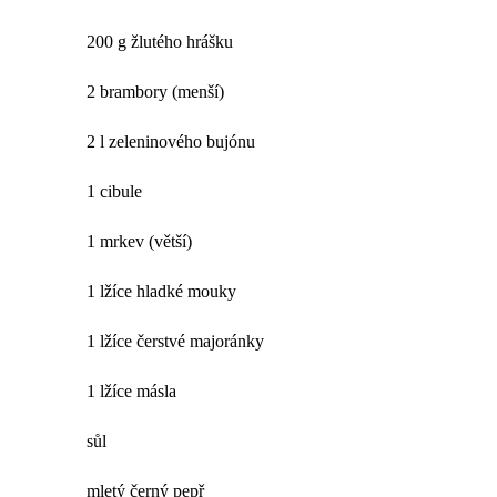
200 g žlutého hrášku
2 brambory (menší)
2 l zeleninového bujónu
1 cibule
1 mrkev (větší)
1 lžíce hladké mouky
1 lžíce čerstvé majoránky
1 lžíce másla
sůl
mletý černý pepř