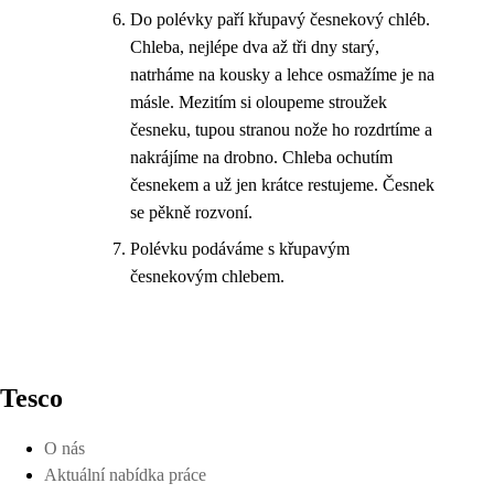
Do polévky paří křupavý česnekový chléb.
Chleba, nejlépe dva až tři dny starý,
natrháme na kousky a lehce osmažíme je na
másle. Mezitím si oloupeme stroužek
česneku, tupou stranou nože ho rozdrtíme a
nakrájíme na drobno. Chleba ochutím
česnekem a už jen krátce restujeme. Česnek
se pěkně rozvoní.
Polévku podáváme s křupavým
česnekovým chlebem.
Tesco
O nás
Aktuální nabídka práce