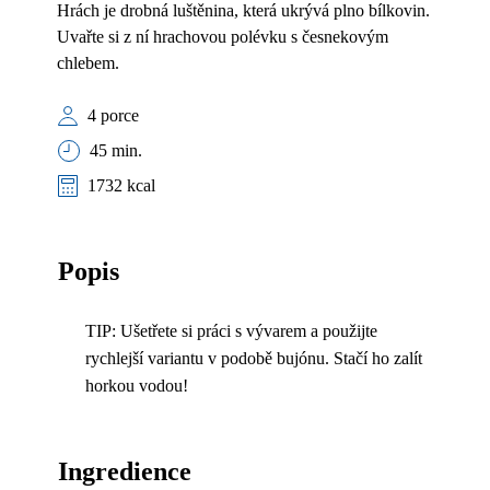
Hrách je drobná luštěnina, která ukrývá plno bílkovin.
Uvařte si z ní hrachovou polévku s česnekovým
chlebem.
4 porce
45 min.
1732 kcal
Popis
TIP: Ušetřete si práci s vývarem a použijte
rychlejší variantu v podobě bujónu. Stačí ho zalít
horkou vodou!
Ingredience