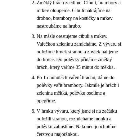
Změklý hrách zcedíme. Cibuli, brambory a
mrkev oloupeme. Cibuli nakrájíme na
drobno, brambory na kostičky a mrkev
nastrouháme na hrubo.
Na másle orestujeme cibuli a mrkev.
Vařečkou zeleninu zamícháme. Z vývaru si
odložíme hrnek stranou a zbytek nalijeme
do hrnce. Do polévky přidáme změklý
hrách, který vaříme 35 minut do měkka.
Po 15 minutách vaření hrachu, dáme do
polévky vařit brambory. Jakmile je hrách i
zelenina měkká, polévku osolíme a
opepříme.
V hrnku vývaru, který jsme si na začátku
odložili stranou, rozmícháme mouku a
polévku zahustíme. Nakonec ji ochutíme
čerstvou majoránkou.