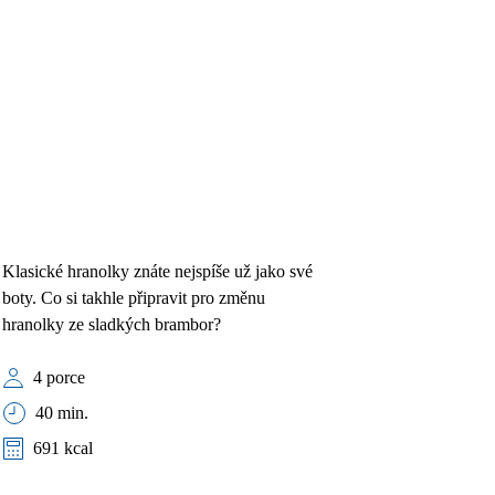
Klasické hranolky znáte nejspíše už jako své
boty. Co si takhle připravit pro změnu
hranolky ze sladkých brambor?
4 porce
40 min.
691 kcal