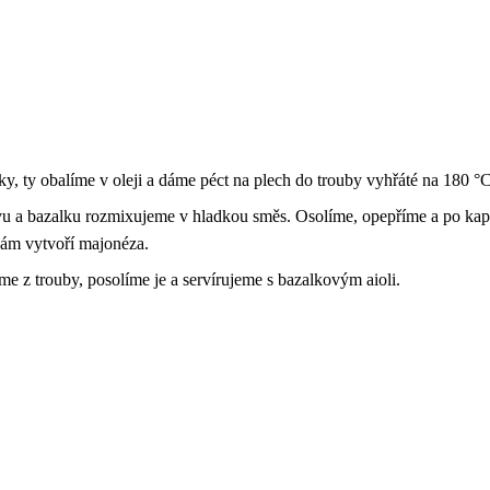
y, ty obalíme v oleji a dáme péct na plech do trouby vyhřáté na 180 °
ávu a bazalku rozmixujeme v hladkou směs. Osolíme, opepříme a po ka
nám vytvoří majonéza.
 z trouby, posolíme je a servírujeme s bazalkovým aioli.