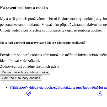
Nastavení soukromí a cookies
My a naši partneři používáme nebo ukládáme soubory cookies, abychom
personalizovanou reklamu. V opačném případě zůstanou aktivní jen n
Chcete vědět více? Přečtěte si informace týkající se
souborů cookie
.
My a naši partneři zpracováváme údaje z následujících důvodů
Povolením souborů cookies nám umožníte měřit efektivitu zobrazeného o
identifikovat vaše zařízení.
Zodpovědnost ohledně firemních údajů
Přijmout všechny soubory cookie
Odmítnout soubory cookies
Přihlásit se
Vyhledávač obchodů
Kontaktujte nás
Nápověda
Můj úč