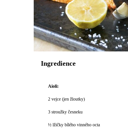
Ingredience
Aioli:
2 vejce (jen žloutky)
3 stroužky česneku
½ lžičky bílého vinného octa