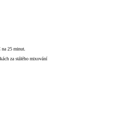
C na 25 minut.
pkách za stálého mixování