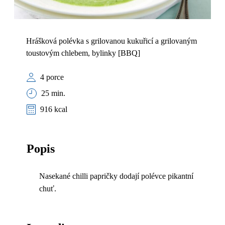
Hrášková polévka s grilovanou kukuřicí a grilovaným
toustovým chlebem, bylinky [BBQ]
4 porce
25 min.
916 kcal
Popis
Nasekané chilli papričky dodají polévce pikantní
chuť.