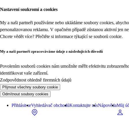
Nastavení soukromí a cookies
My a naši partneři používáme nebo ukládáme soubory cookies, abychom
personalizovanou reklamu. V opačném případě zůstanou aktivní jen n
Chcete vědět více? Přečtěte si informace týkající se
souborů cookie
.
My a naši partneři zpracováváme údaje z následujících důvodů
Povolením souborů cookies nám umožníte měřit efektivitu zobrazeného o
identifikovat vaše zařízení.
Zodpovědnost ohledně firemních údajů
Přijmout všechny soubory cookie
Odmítnout soubory cookies
Přihlásit se
Vyhledávač obchodů
Kontaktujte nás
Nápověda
Můj úč