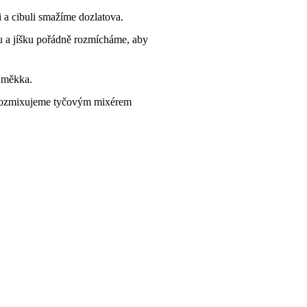
 a cibuli smažíme dozlatova.
u a jíšku pořádně rozmícháme, aby
o měkka.
 rozmixujeme tyčovým mixérem