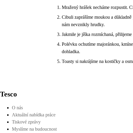
Mražený hrášek necháme rozpustit. Ci
Cibuli zaprášíme moukou a důkladně 
nám nevznikly hrudky.
Jakmile je jíška rozmíchaná, přilije
Polévku ochutíme majoránkou, kmíne
dohladka.
Toasty si nakrájíme na kostičky a os
Tesco
O nás
Aktuální nabídka práce
Tiskové zprávy
Myslíme na budoucnost