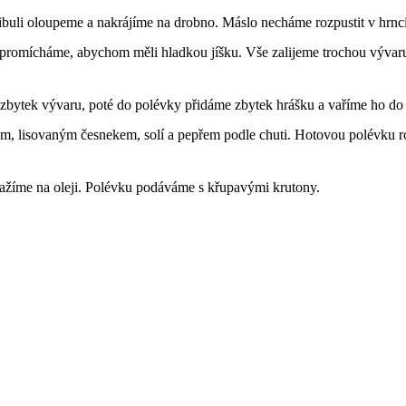
buli oloupeme a nakrájíme na drobno. Máslo necháme rozpustit v hrnci
promícháme, abychom měli hladkou jíšku. Vše zalijeme trochou vývar
me zbytek vývaru, poté do polévky přidáme zbytek hrášku a vaříme ho d
m, lisovaným česnekem, solí a pepřem podle chuti. Hotovou polévku
mažíme na oleji. Polévku podáváme s křupavými krutony.