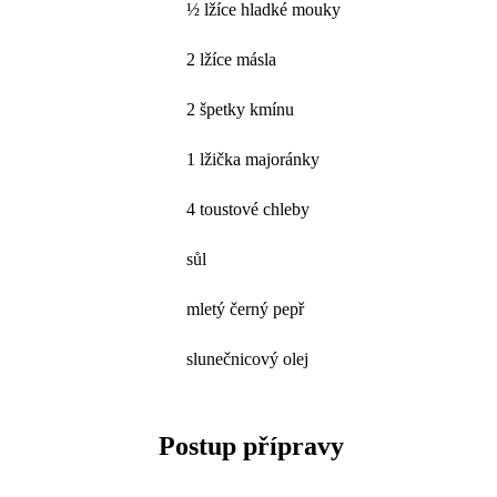
½ lžíce hladké mouky
2 lžíce másla
2 špetky kmínu
1 lžička majoránky
4 toustové chleby
sůl
mletý černý pepř
slunečnicový olej
Postup přípravy