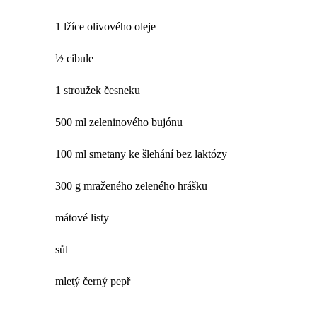
1 lžíce olivového oleje
½ cibule
1 stroužek česneku
500 ml zeleninového bujónu
100 ml smetany ke šlehání bez laktózy
300 g mraženého zeleného hrášku
mátové listy
sůl
mletý černý pepř