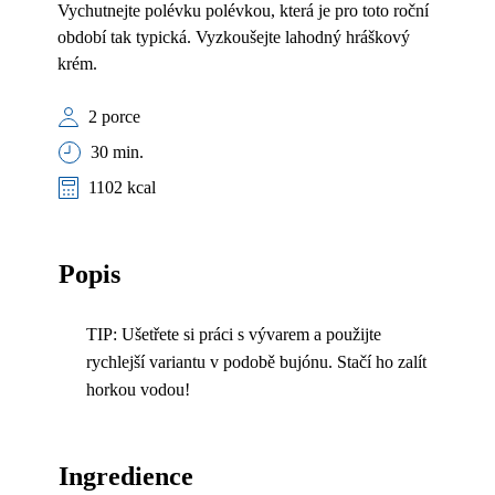
Vychutnejte polévku polévkou, která je pro toto roční
období tak typická. Vyzkoušejte lahodný hráškový
krém.
2 porce
30 min.
1102 kcal
Popis
TIP: Ušetřete si práci s vývarem a použijte
rychlejší variantu v podobě bujónu. Stačí ho zalít
horkou vodou!
Ingredience