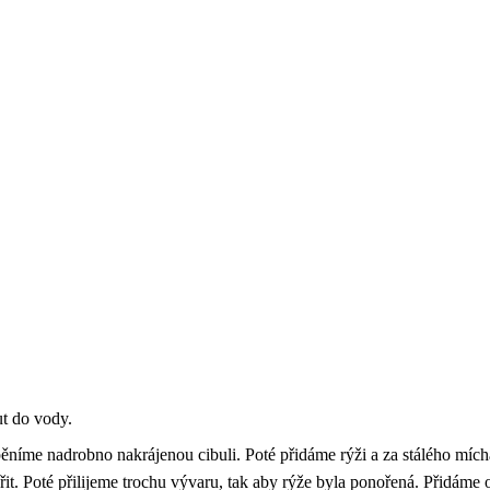
t do vody.
pěníme nadrobno nakrájenou cibuli. Poté přidáme rýži a za stálého míc
řit. Poté přilijeme trochu vývaru, tak aby rýže byla ponořená. Přidám