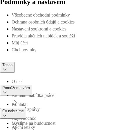
Podmínky a nastavení
Všeobecné obchodní podmínky
Ochrana osobních údajů a cookies
Nastavení soukromí a cookies
Pravidla akčních nabídek a soutěží
Můj účet
Chci novinky
Tesco
O nás
Pomůžeme vám
Aktuální nabídka práce
Kontakt
Tiskové zprávy
Co nabízíme
Najdi obchod
Myslíme na budoucnost
Akční letáky