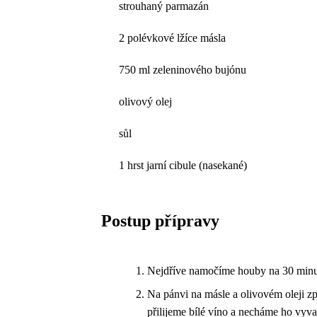
strouhaný parmazán
2 polévkové lžíce másla
750 ml zeleninového bujónu
olivový olej
sůl
1 hrst jarní cibule (nasekané)
Postup přípravy
Nejdříve namočíme houby na 30 minu
Na pánvi na másle a olivovém oleji z
přilijeme bílé víno a necháme ho vyva