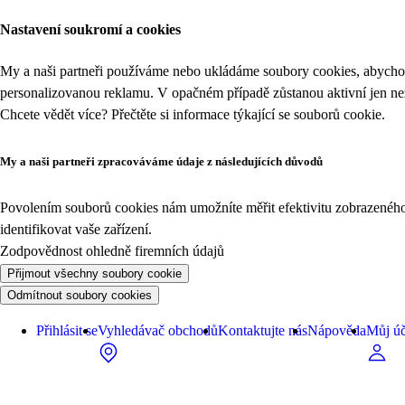
Nastavení soukromí a cookies
My a naši partneři používáme nebo ukládáme soubory cookies, abychom
personalizovanou reklamu. V opačném případě zůstanou aktivní jen n
Chcete vědět více? Přečtěte si informace týkající se
souborů cookie
.
My a naši partneři zpracováváme údaje z následujících důvodů
Povolením souborů cookies nám umožníte měřit efektivitu zobrazeného o
identifikovat vaše zařízení.
Zodpovědnost ohledně firemních údajů
Přijmout všechny soubory cookie
Odmítnout soubory cookies
Přihlásit se
Vyhledávač obchodů
Kontaktujte nás
Nápověda
Můj úč