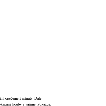
hání opečeme 3 minuty. Dále
e okapané houby a vaříme. Pokaždé,