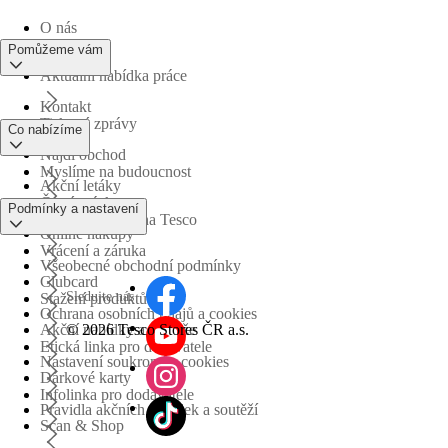
O nás
Pomůžeme vám
Aktuální nabídka práce
Kontakt
Tiskové zprávy
Co nabízíme
Najdi obchod
Myslíme na budoucnost
Akční letáky
Časté otázky
Podmínky a nastavení
Obchodní skupina Tesco
Online nákupy
Vrácení a záruka
Všeobecné obchodní podmínky
Clubcard
Sledujte nás
Stažení produktů
Ochrana osobních údajů a cookies
©
2026 Tesco Stores ČR a.s.
Akční nabídky a soutěže
Etická linka pro dodavatele
Nastavení soukromí a cookies
Dárkové karty
Infolinka pro dodavatele
Pravidla akčních nabídek a soutěží
Scan & Shop