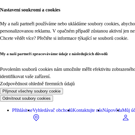
Nastavení soukromí a cookies
My a naši partneři používáme nebo ukládáme soubory cookies, abychom
personalizovanou reklamu. V opačném případě zůstanou aktivní jen n
Chcete vědět více? Přečtěte si informace týkající se
souborů cookie
.
My a naši partneři zpracováváme údaje z následujících důvodů
Povolením souborů cookies nám umožníte měřit efektivitu zobrazeného o
identifikovat vaše zařízení.
Zodpovědnost ohledně firemních údajů
Přijmout všechny soubory cookie
Odmítnout soubory cookies
Přihlásit se
Vyhledávač obchodů
Kontaktujte nás
Nápověda
Můj úč