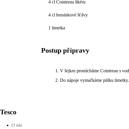
4 cl Cointreau likéru
4 cl brusinkové šťávy
1 limetka
Postup přípravy
V šejkru promícháme Cointreau s vo
Do nápoje vymačkáme půlku limetky. 
Tesco
O nás