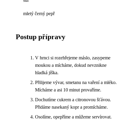
sůl
mletý černý pepř
Postup přípravy
V hrnci si rozehřejeme máslo, zasypeme
moukou a mícháme, dokud nevznikne
hladká jíška.
Přilijeme vývar, smetanu na vaření a mléko.
Mícháme a asi 10 minut provaříme.
Dochutíme cukrem a citronovou šťávou.
Přidáme nasekaný kopr a promícháme.
Osolíme, opepříme a můžeme servírovat.