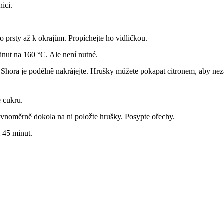
ici.
ho prsty až k okrajům. Propíchejte ho vidličkou.
inut na 160 °C. Ale není nutné.
. Shora je podélně nakrájejte. Hrušky můžete pokapat citronem, aby ne
e cukru.
rovnoměrně dokola na ni položte hrušky. Posypte ořechy.
i 45 minut.