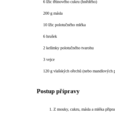
6 lžic třtinového cukru (hnědého)
200 g másla
10 lžic polotučného mléka
6 hrušek
2 kelímky polotučného tvarohu
3 vejce
120 g vlašských ořechů (nebo mandlových p
Postup přípravy
Z mouky, cukru, másla a mléka připravt