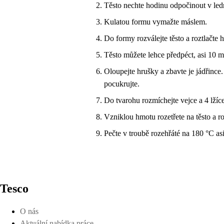
Těsto nechte hodinu odpočinout v ledn
Kulatou formu vymažte máslem.
Do formy rozválejte těsto a roztlačte 
Těsto můžete lehce předpéct, asi 10 m
Oloupejte hrušky a zbavte je jádřince
pocukrujte.
Do tvarohu rozmíchejte vejce a 4 lžíc
Vzniklou hmotu rozetřete na těsto a 
Pečte v troubě rozehřáté na 180 °C as
Tesco
O nás
Aktuální nabídka práce