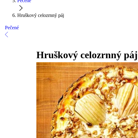
Pečené
Hruškový celozrnný páj
Pečené
Hruškový celozrnný páj