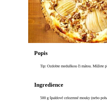
Popis
Tip: Ozdobte meduňkou či mátou. Můžete př
Ingredience
500 g špaldové celozrnné mouky (nebo po