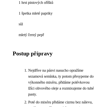
1 hrst piniových oříšků
1 špetka mleté papriky
sůl
mletý černý pepř
Postup přípravy
Nejdříve na pánvi nasucho opražíme
sezamová semínka, ty potom přesypeme do
výkonného mixéru, přidáme polévkovou
lžíci olivového oleje a rozmixujeme do tuhé
pasty.
Poté do mixéru přidáme cizrnu bez nálevu,