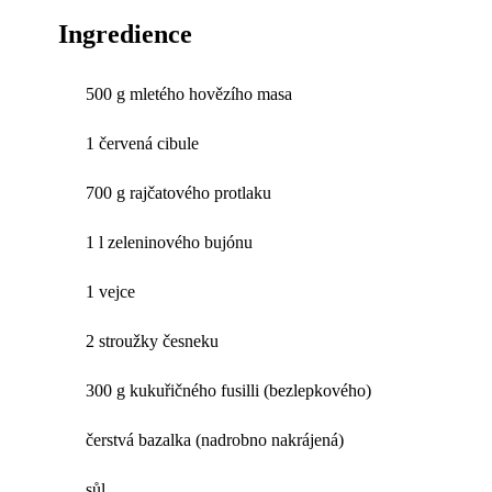
Ingredience
500 g mletého hovězího masa
1 červená cibule
700 g rajčatového protlaku
1 l zeleninového bujónu
1 vejce
2 stroužky česneku
300 g kukuřičného fusilli (bezlepkového)
čerstvá bazalka (nadrobno nakrájená)
sůl