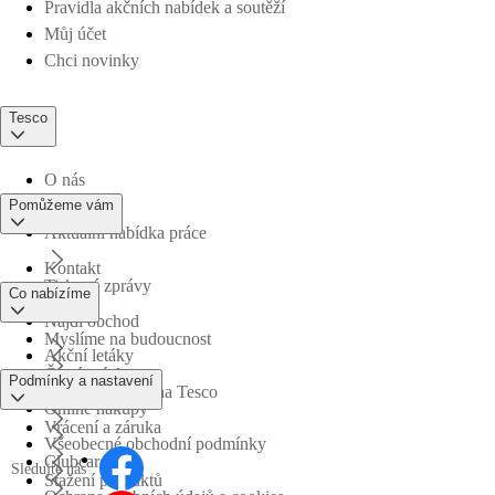
Pravidla akčních nabídek a soutěží
Můj účet
Chci novinky
Tesco
O nás
Pomůžeme vám
Aktuální nabídka práce
Kontakt
Tiskové zprávy
Co nabízíme
Najdi obchod
Myslíme na budoucnost
Akční letáky
Časté otázky
Podmínky a nastavení
Obchodní skupina Tesco
Online nákupy
Vrácení a záruka
Všeobecné obchodní podmínky
Clubcard
Sledujte nás
Stažení produktů