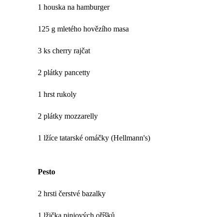
1 houska na hamburger
125 g mletého hovězího masa
3 ks cherry rajčat
2 plátky pancetty
1 hrst rukoly
2 plátky mozzarelly
1 lžíce tatarské omáčky (Hellmann's)
Pesto
2 hrsti čerstvé bazalky
1 lžička piniových oříšků