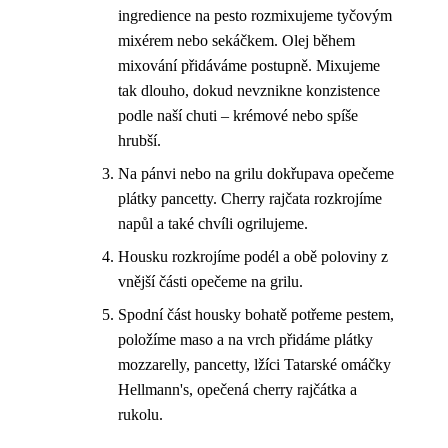
ingredience na pesto rozmixujeme tyčovým
mixérem nebo sekáčkem. Olej během
mixování přidáváme postupně. Mixujeme
tak dlouho, dokud nevznikne konzistence
podle naší chuti – krémové nebo spíše
hrubší.
Na pánvi nebo na grilu dokřupava opečeme
plátky pancetty. Cherry rajčata rozkrojíme
napůl a také chvíli ogrilujeme.
Housku rozkrojíme podél a obě poloviny z
vnější části opečeme na grilu.
Spodní část housky bohatě potřeme pestem,
položíme maso a na vrch přidáme plátky
mozzarelly, pancetty, lžíci Tatarské omáčky
Hellmann's, opečená cherry rajčátka a
rukolu.