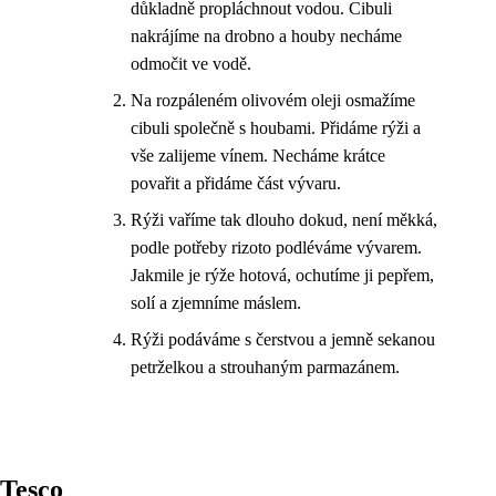
důkladně propláchnout vodou. Cibuli
nakrájíme na drobno a houby necháme
odmočit ve vodě.
Na rozpáleném olivovém oleji osmažíme
cibuli společně s houbami. Přidáme rýži a
vše zalijeme vínem. Necháme krátce
povařit a přidáme část vývaru.
Rýži vaříme tak dlouho dokud, není měkká,
podle potřeby rizoto podléváme vývarem.
Jakmile je rýže hotová, ochutíme ji pepřem,
solí a zjemníme máslem.
Rýži podáváme s čerstvou a jemně sekanou
petrželkou a strouhaným parmazánem.
Tesco