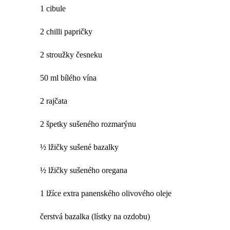
1 cibule
2 chilli papričky
2 stroužky česneku
50 ml bílého vína
2 rajčata
2 špetky sušeného rozmarýnu
½ lžičky sušené bazalky
½ lžičky sušeného oregana
1 lžíce extra panenského olivového oleje
čerstvá bazalka (lístky na ozdobu)