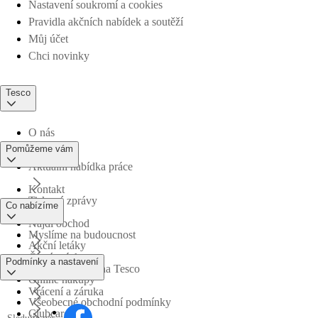
Nastavení soukromí a cookies
Pravidla akčních nabídek a soutěží
Můj účet
Chci novinky
Tesco
O nás
Pomůžeme vám
Aktuální nabídka práce
Kontakt
Tiskové zprávy
Co nabízíme
Najdi obchod
Myslíme na budoucnost
Akční letáky
Časté otázky
Podmínky a nastavení
Obchodní skupina Tesco
Online nákupy
Vrácení a záruka
Všeobecné obchodní podmínky
Clubcard