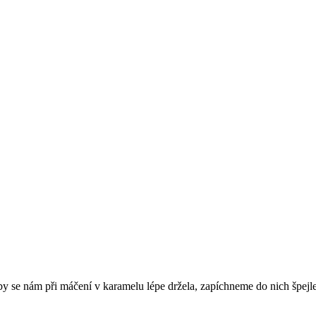
y se nám při máčení v karamelu lépe držela, zapíchneme do nich špejl