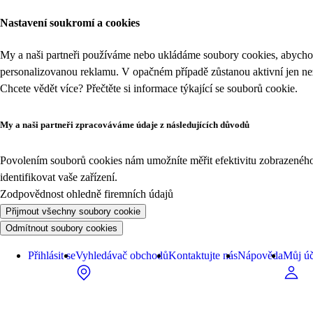
Nastavení soukromí a cookies
My a naši partneři používáme nebo ukládáme soubory cookies, abychom
personalizovanou reklamu. V opačném případě zůstanou aktivní jen n
Chcete vědět více? Přečtěte si informace týkající se
souborů cookie
.
My a naši partneři zpracováváme údaje z následujících důvodů
Povolením souborů cookies nám umožníte měřit efektivitu zobrazeného o
identifikovat vaše zařízení.
Zodpovědnost ohledně firemních údajů
Přijmout všechny soubory cookie
Odmítnout soubory cookies
Přihlásit se
Vyhledávač obchodů
Kontaktujte nás
Nápověda
Můj úč