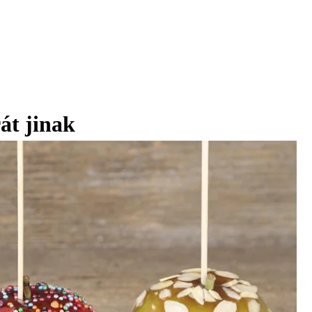
át jinak