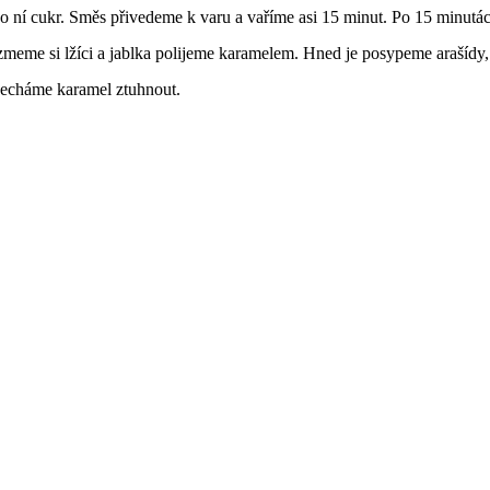
 ní cukr. Směs přivedeme k varu a vaříme asi 15 minut. Po 15 minutá
ezmeme si lžíci a jablka polijeme karamelem. Hned je posypeme arašíd
 necháme karamel ztuhnout.