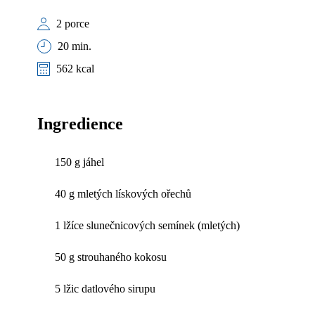
2 porce
20 min.
562 kcal
Ingredience
150 g jáhel
40 g mletých lískových ořechů
1 lžíce slunečnicových semínek (mletých)
50 g strouhaného kokosu
5 lžic datlového sirupu