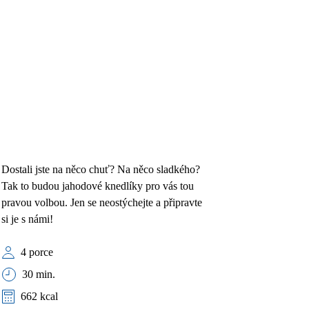
Dostali jste na něco chuť? Na něco sladkého?
Tak to budou jahodové knedlíky pro vás tou
pravou volbou. Jen se neostýchejte a připravte
si je s námi!
4 porce
30 min.
662 kcal