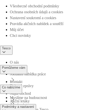
Všeobecné obchodní podmínky
Ochrana osobních údajů a cookies
Nastavení soukromí a cookies
Pravidla akčních nabídek a soutěží
Můj účet
Chci novinky
Tesco
O nás
Pomůžeme vám
Aktuální nabídka práce
Kontakt
Tiskové zprávy
Co nabízíme
Najdi obchod
Myslíme na budoucnost
Akční letáky
Časté otázky
Podmínky a nastavení
Obchodní skupina Tesco