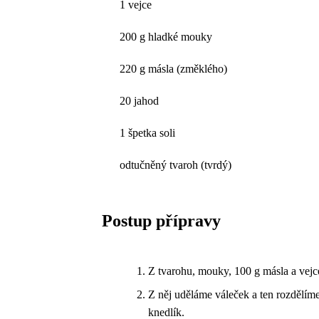
1 vejce
200 g hladké mouky
220 g másla (změklého)
20 jahod
1 špetka soli
odtučněný tvaroh (tvrdý)
Postup přípravy
Z tvarohu, mouky, 100 g másla a vejc
Z něj uděláme váleček a ten rozdělím
knedlík.