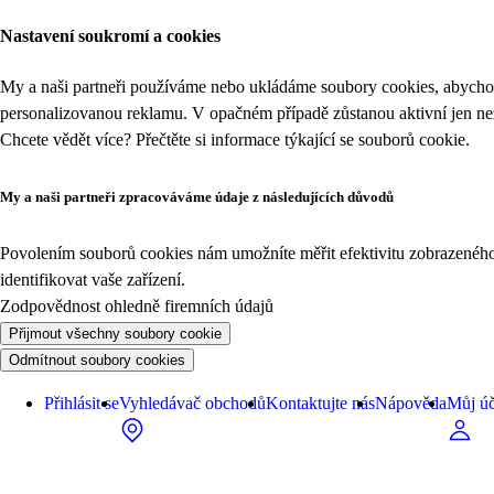
Nastavení soukromí a cookies
My a naši partneři používáme nebo ukládáme soubory cookies, abychom
personalizovanou reklamu. V opačném případě zůstanou aktivní jen n
Chcete vědět více? Přečtěte si informace týkající se
souborů cookie
.
My a naši partneři zpracováváme údaje z následujících důvodů
Povolením souborů cookies nám umožníte měřit efektivitu zobrazeného o
identifikovat vaše zařízení.
Zodpovědnost ohledně firemních údajů
Přijmout všechny soubory cookie
Odmítnout soubory cookies
Přihlásit se
Vyhledávač obchodů
Kontaktujte nás
Nápověda
Můj úč