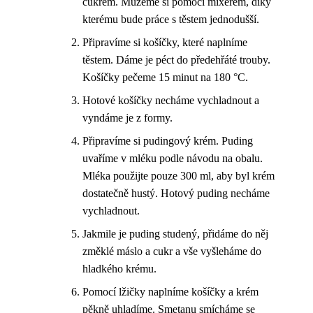
cukrem. Můžeme si pomoci mixérem, díky
kterému bude práce s těstem jednodušší.
Připravíme si košíčky, které naplníme
těstem. Dáme je péct do předehřáté trouby.
Košíčky pečeme 15 minut na 180 °C.
Hotové košíčky necháme vychladnout a
vyndáme je z formy.
Připravíme si pudingový krém. Puding
uvaříme v mléku podle návodu na obalu.
Mléka použijte pouze 300 ml, aby byl krém
dostatečně hustý. Hotový puding necháme
vychladnout.
Jakmile je puding studený, přidáme do něj
změklé máslo a cukr a vše vyšleháme do
hladkého krému.
Pomocí lžičky naplníme košíčky a krém
pěkně uhladíme. Smetanu smícháme se