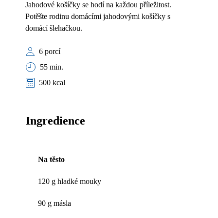
Jahodové košíčky se hodí na každou příležitost.
Potěšte rodinu domácími jahodovými košíčky s
domácí šlehačkou.
6 porcí
55 min.
500 kcal
Ingredience
Na těsto
120 g hladké mouky
90 g másla