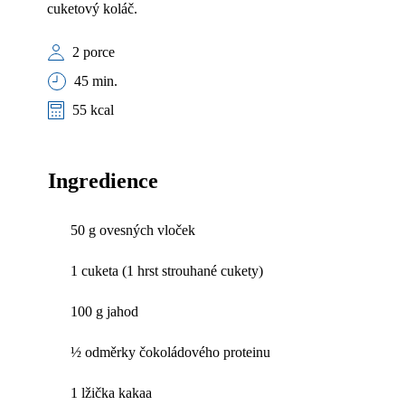
cuketový koláč.
2 porce
45 min.
55 kcal
Ingredience
50 g ovesných vloček
1 cuketa (1 hrst strouhané cukety)
100 g jahod
½ odměrky čokoládového proteinu
1 lžička kakaa