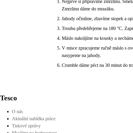
Nejprve si připravíme zmrzlinu. Smet
Zmrzlinu dáme do mrazáku.
Jahody očistíme, zbavíme stopek a o
Troubu předehřejeme na 180 °C. Zap
Máslo nakrájíme na kousky a necháme
V misce zpracujeme ručně máslo s o
nasypeme na jahody.
Crumble dáme péct na 30 minut do t
Tesco
O nás
Aktuální nabídka práce
Tiskové zprávy
Myslíme na budoucnost