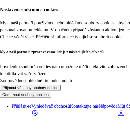
Nastavení soukromí a cookies
My a naši partneři používáme nebo ukládáme soubory cookies, abychom
personalizovanou reklamu. V opačném případě zůstanou aktivní jen n
Chcete vědět více? Přečtěte si informace týkající se
souborů cookie
.
My a naši partneři zpracováváme údaje z následujících důvodů
Povolením souborů cookies nám umožníte měřit efektivitu zobrazeného o
identifikovat vaše zařízení.
Zodpovědnost ohledně firemních údajů
Přijmout všechny soubory cookie
Odmítnout soubory cookies
Přihlásit se
Vyhledávač obchodů
Kontaktujte nás
Nápověda
Můj úč