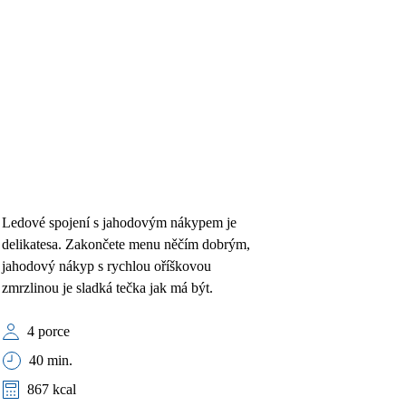
Ledové spojení s jahodovým nákypem je
delikatesa. Zakončete menu něčím dobrým,
jahodový nákyp s rychlou oříškovou
zmrzlinou je sladká tečka jak má být.
4 porce
40 min.
867 kcal