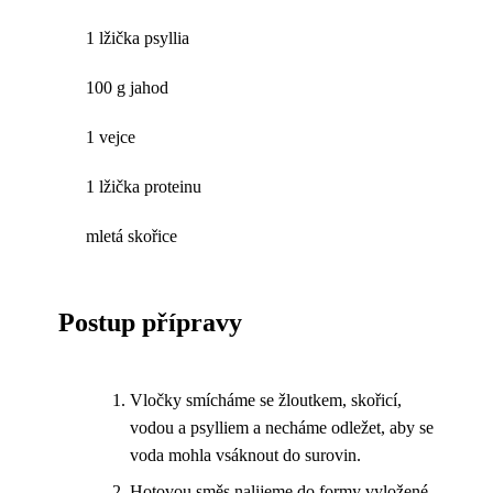
1 lžička psyllia
100 g jahod
1 vejce
1 lžička proteinu
mletá skořice
Postup přípravy
Vločky smícháme se žloutkem, skořicí,
vodou a psylliem a necháme odležet, aby se
voda mohla vsáknout do surovin.
Hotovou směs nalijeme do formy vyložené