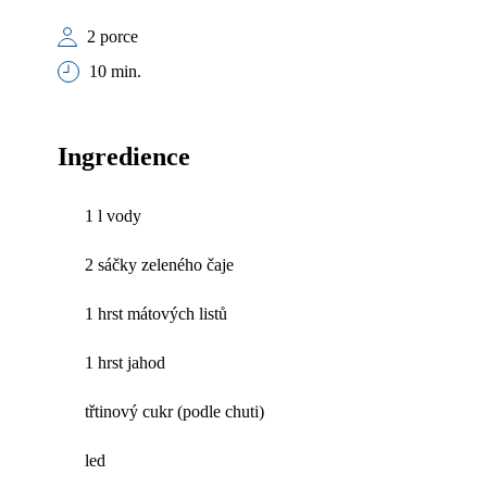
2 porce
10 min.
Ingredience
1 l vody
2 sáčky zeleného čaje
1 hrst mátových listů
1 hrst jahod
třtinový cukr (podle chuti)
led