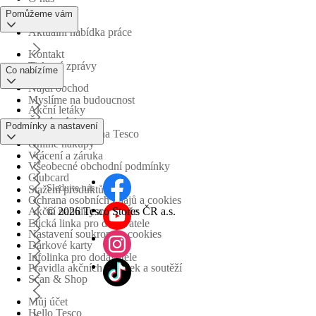
Pomůžeme vám
Aktuální nabídka práce
Kontakt
Tiskové zprávy
Co nabízíme
Najdi obchod
Myslíme na budoucnost
Akční letáky
Časté otázky
Podmínky a nastavení
Obchodní skupina Tesco
Online nákupy
Vrácení a záruka
Všeobecné obchodní podmínky
Clubcard
Sledujte nás
Stažení produktů
Ochrana osobních údajů a cookies
©
2026 Tesco Stores ČR a.s.
Akční nabídky a soutěže
Etická linka pro dodavatele
Nastavení soukromí a cookies
Dárkové karty
Infolinka pro dodavatele
Pravidla akčních nabídek a soutěží
Scan & Shop
Můj účet
Hello Tesco