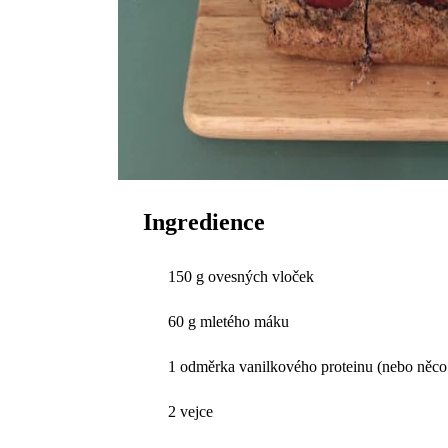
Ingredience
150 g ovesných vloček
60 g mletého máku
1 odměrka vanilkového proteinu (nebo něco 
2 vejce