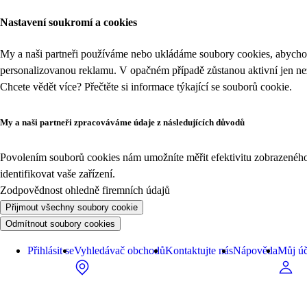
Nastavení soukromí a cookies
My a naši partneři používáme nebo ukládáme soubory cookies, abychom
personalizovanou reklamu. V opačném případě zůstanou aktivní jen n
Chcete vědět více? Přečtěte si informace týkající se
souborů cookie
.
My a naši partneři zpracováváme údaje z následujících důvodů
Povolením souborů cookies nám umožníte měřit efektivitu zobrazeného o
identifikovat vaše zařízení.
Zodpovědnost ohledně firemních údajů
Přijmout všechny soubory cookie
Odmítnout soubory cookies
Přihlásit se
Vyhledávač obchodů
Kontaktujte nás
Nápověda
Můj úč