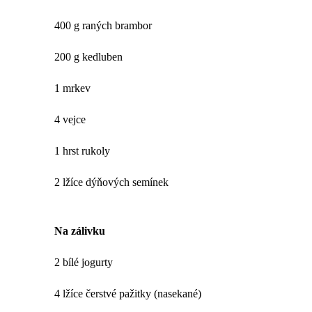
400 g raných brambor
200 g kedluben
1 mrkev
4 vejce
1 hrst rukoly
2 lžíce dýňových semínek
Na zálivku
2 bílé jogurty
4 lžíce čerstvé pažitky (nasekané)