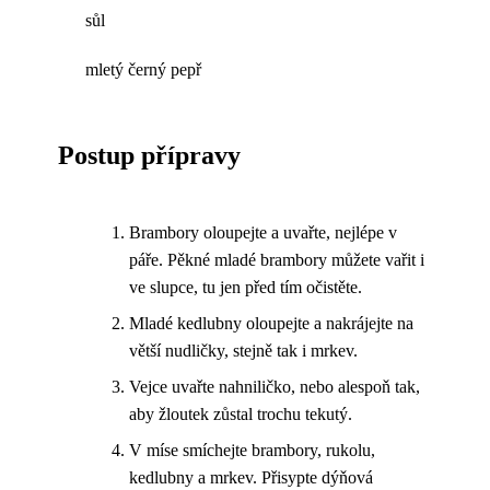
sůl
mletý černý pepř
Postup přípravy
Brambory oloupejte a uvařte, nejlépe v
páře. Pěkné mladé brambory můžete vařit i
ve slupce, tu jen před tím očistěte.
Mladé kedlubny oloupejte a nakrájejte na
větší nudličky, stejně tak i mrkev.
Vejce uvařte nahniličko, nebo alespoň tak,
aby žloutek zůstal trochu tekutý.
V míse smíchejte brambory, rukolu,
kedlubny a mrkev. Přisypte dýňová