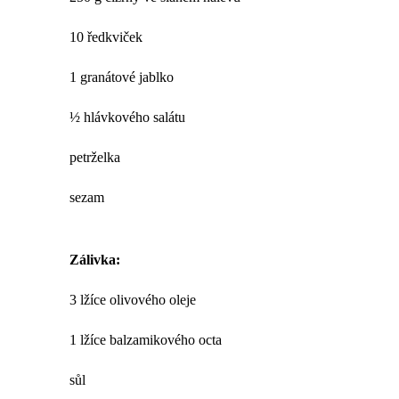
10 ředkviček
1 granátové jablko
½ hlávkového salátu
petrželka
sezam
Zálivka:
3 lžíce olivového oleje
1 lžíce balzamikového octa
sůl