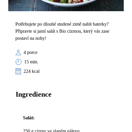
Potřebujete po dlouhé studené zimě nabít baterky?
Připravte si jarní salát s Bio cizrnou, který vás zase
postaví na nohy!
4 porce
15 min.
224 kcal
Ingredience
Salát:
250 g cizrny ve slaném nálevu