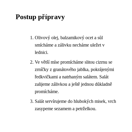
Postup přípravy
Olivový olej, balzamikový ocet a sůl
smícháme a zálivku necháme uležet v
lednici.
Ve větší míse promícháme slitou cizrnu se
zrníčky z granátového jablka, pokrájenými
ředkvičkami a natrhaným salátem. Salát
zalijeme zálivkou a ještě jednou důkladně
promícháme.
Salát servírujeme do hlubokých misek, vrch
zasypeme sezamem a petrželkou.