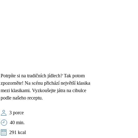
Potrpíte si na tradičních jídlech? Tak potom
zpozorněte! Na scénu přichází největší klasika
mezi klasikami. Vyzkoušejte játra na cibulce
podle našeho receptu.
3 porce
40 min.
291 kcal