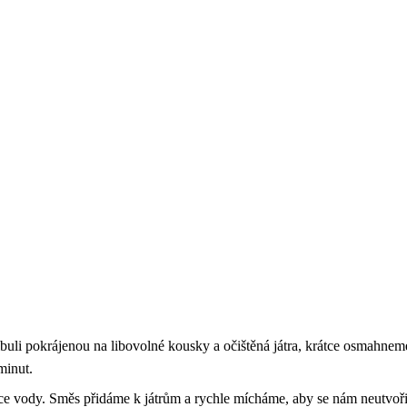
ibuli pokrájenou na libovolné kousky a očištěná játra, krátce osmahne
minut.
 vody. Směs přidáme k játrům a rychle mícháme, aby se nám neutvořil