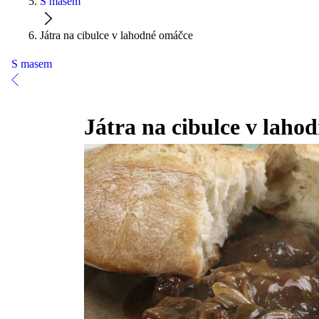
S masem
Játra na cibulce v lahodné omáčce
S masem
Játra na cibulce v laho