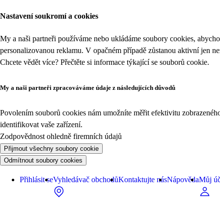
Nastavení soukromí a cookies
My a naši partneři používáme nebo ukládáme soubory cookies, abychom
personalizovanou reklamu. V opačném případě zůstanou aktivní jen n
Chcete vědět více? Přečtěte si informace týkající se
souborů cookie
.
My a naši partneři zpracováváme údaje z následujících důvodů
Povolením souborů cookies nám umožníte měřit efektivitu zobrazeného o
identifikovat vaše zařízení.
Zodpovědnost ohledně firemních údajů
Přijmout všechny soubory cookie
Odmítnout soubory cookies
Přihlásit se
Vyhledávač obchodů
Kontaktujte nás
Nápověda
Můj úč