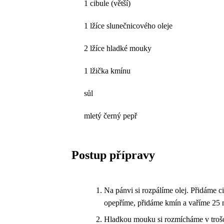
1 cibule (větší)
1 lžíce slunečnicového oleje
2 lžíce hladké mouky
1 lžička kmínu
sůl
mletý černý pepř
Postup přípravy
Na pánvi si rozpálíme olej. Přidáme c
opepříme, přidáme kmín a vaříme 25 
Hladkou mouku si rozmícháme v trošce