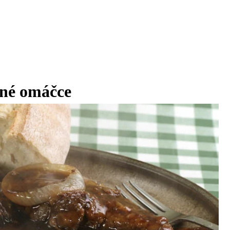
dné omáčce