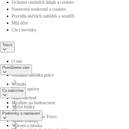
Ochrana osobních údajů a cookies
Nastavení soukromí a cookies
Pravidla akčních nabídek a soutěží
Můj účet
Chci novinky
Tesco
O nás
Pomůžeme vám
Aktuální nabídka práce
Kontakt
Tiskové zprávy
Co nabízíme
Najdi obchod
Myslíme na budoucnost
Akční letáky
Časté otázky
Podmínky a nastavení
Obchodní skupina Tesco
Online nákupy
Vrácení a záruka