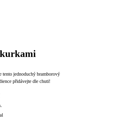
okurkami
e tento jednoduchý bramborový
edience přidávejte dle chuti!
í
.
al