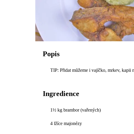
Popis
TIP: Přidat můžeme i vajíčko, mrkev, kapii n
Ingredience
1½ kg brambor (vařených)
4 lžíce majonézy