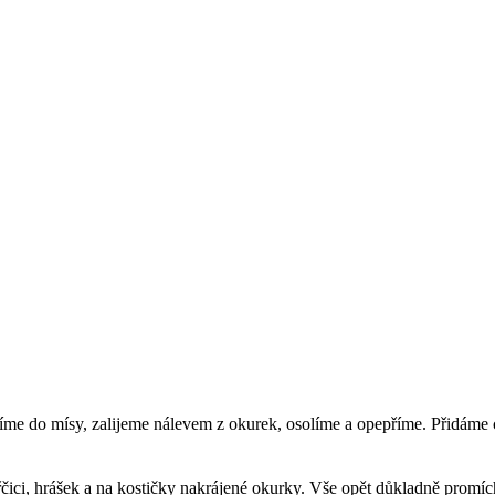
me do mísy, zalijeme nálevem z okurek, osolíme a opepříme. Přidáme 
ici, hrášek a na kostičky nakrájené okurky. Vše opět důkladně promí