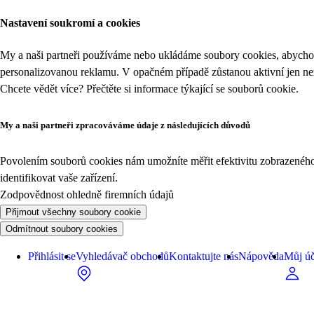
Nastavení soukromí a cookies
My a naši partneři používáme nebo ukládáme soubory cookies, abychom
personalizovanou reklamu. V opačném případě zůstanou aktivní jen n
Chcete vědět více? Přečtěte si informace týkající se
souborů cookie
.
My a naši partneři zpracováváme údaje z následujících důvodů
Povolením souborů cookies nám umožníte měřit efektivitu zobrazeného o
identifikovat vaše zařízení.
Zodpovědnost ohledně firemních údajů
Přijmout všechny soubory cookie
Odmítnout soubory cookies
Přihlásit se
Vyhledávač obchodů
Kontaktujte nás
Nápověda
Můj úč