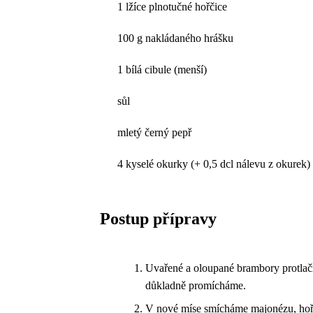
1 lžíce plnotučné hořčice
100 g nakládaného hrášku
1 bílá cibule (menší)
sůl
mletý černý pepř
4 kyselé okurky (+ 0,5 dcl nálevu z okurek)
Postup přípravy
Uvařené a oloupané brambory protlačí
důkladně promícháme.
V nové míse smícháme majonézu, hořč