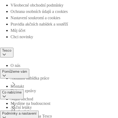
Všeobecné obchodní podmínky
Ochrana osobních údajů a cookies
Nastavení soukromí a cookies
Pravidla akčních nabídek a soutěží
Můj účet
Chci novinky
Tesco
O nás
Pomůžeme vám
Aktuální nabídka práce
Kontakt
Tiskové zprávy
Co nabízíme
Najdi obchod
Myslíme na budoucnost
Akční letáky
Časté otázky
Podmínky a nastavení
Obchodní skupina Tesco