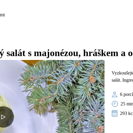
ami
 salát s majonézou, hráškem a 
Vyzkoušejt
salát. Ingr
6 porc
25 min
293 kc