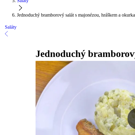
Saláty
Jednoduchý bramborový salát s majonézou, hráškem a okurk
Saláty
Jednoduchý bramborový