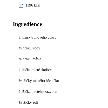
1196 kcal
Ingredience
1 hrnek třtinového cukru
½ hrnku vody
¼ hrnku másla
1 lžička mleté skořice
½ lžičky mletého hřebíčku
1 lžička mletého zázvoru
½ lžičky soli