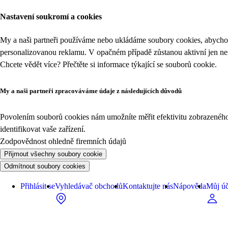
Nastavení soukromí a cookies
My a naši partneři používáme nebo ukládáme soubory cookies, abychom
personalizovanou reklamu. V opačném případě zůstanou aktivní jen n
Chcete vědět více? Přečtěte si informace týkající se
souborů cookie
.
My a naši partneři zpracováváme údaje z následujících důvodů
Povolením souborů cookies nám umožníte měřit efektivitu zobrazeného o
identifikovat vaše zařízení.
Zodpovědnost ohledně firemních údajů
Přijmout všechny soubory cookie
Odmítnout soubory cookies
Přihlásit se
Vyhledávač obchodů
Kontaktujte nás
Nápověda
Můj úč