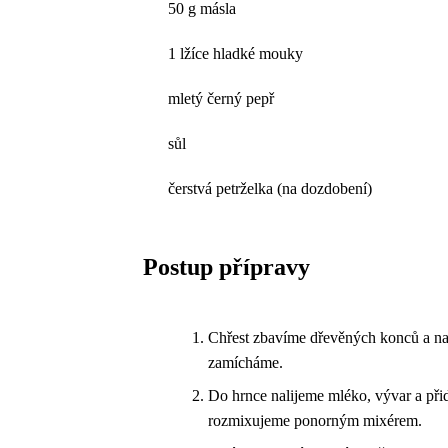
50 g másla
1 lžíce hladké mouky
mletý černý pepř
sůl
čerstvá petrželka (na dozdobení)
Postup přípravy
Chřest zbavíme dřevěných konců a na
zamícháme.
Do hrnce nalijeme mléko, vývar a při
rozmixujeme ponorným mixérem.