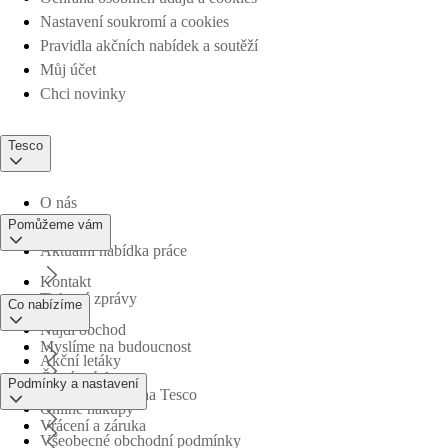
Nastavení soukromí a cookies
Pravidla akčních nabídek a soutěží
Můj účet
Chci novinky
Tesco
O nás
Pomůžeme vám
Aktuální nabídka práce
Kontakt
Tiskové zprávy
Co nabízíme
Najdi obchod
Myslíme na budoucnost
Akční letáky
Časté otázky
Podmínky a nastavení
Obchodní skupina Tesco
Online nákupy
Vrácení a záruka
Všeobecné obchodní podmínky