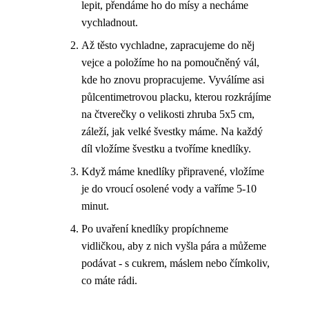
lepit, přendáme ho do mísy a necháme
vychladnout.
Až těsto vychladne, zapracujeme do něj
vejce a položíme ho na pomoučněný vál,
kde ho znovu propracujeme. Vyválíme asi
půlcentimetrovou placku, kterou rozkrájíme
na čtverečky o velikosti zhruba 5x5 cm,
záleží, jak velké švestky máme. Na každý
díl vložíme švestku a tvoříme knedlíky.
Když máme knedlíky připravené, vložíme
je do vroucí osolené vody a vaříme 5-10
minut.
Po uvaření knedlíky propíchneme
vidličkou, aby z nich vyšla pára a můžeme
podávat - s cukrem, máslem nebo čímkoliv,
co máte rádi.