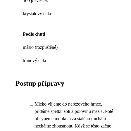
500 g švestek
krystalový cukr
Podle chuti
máslo (rozpuštěné)
třtinový cukr
Postup přípravy
Mléko vlijeme do nerezového hrnce,
přidáme špetku soli a polovinu másla. Poté
přisypeme mouku a za stálého míchání
necháme zhoustnout. Když se těsto začne