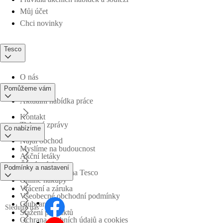
Můj účet
Chci novinky
Tesco
O nás
Pomůžeme vám
Aktuální nabídka práce
Kontakt
Tiskové zprávy
Co nabízíme
Najdi obchod
Myslíme na budoucnost
Akční letáky
Časté otázky
Podmínky a nastavení
Obchodní skupina Tesco
Online nákupy
Vrácení a záruka
Všeobecné obchodní podmínky
Clubcard
Sledujte nás
Stažení produktů
Ochrana osobních údajů a cookies