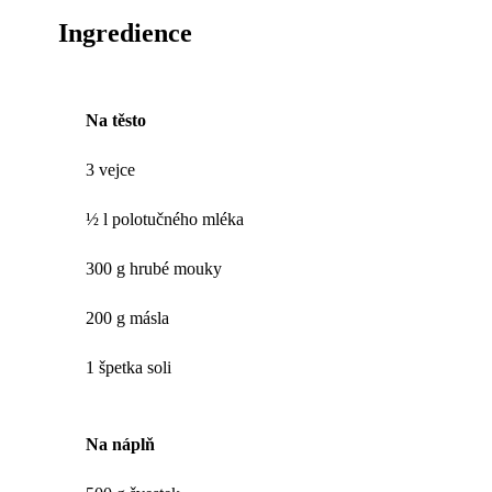
Ingredience
Na těsto
3 vejce
½ l polotučného mléka
300 g hrubé mouky
200 g másla
1 špetka soli
Na náplň