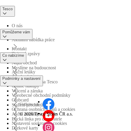
Tesco
O nás
Pomůžeme vám
Aktuální nabídka práce
Kontakt
Tiskové zprávy
Co nabízíme
Najdi obchod
Myslíme na budoucnost
Akční letáky
Časté otázky
Podmínky a nastavení
Obchodní skupina Tesco
Online nákupy
Vrácení a záruka
Všeobecné obchodní podmínky
Clubcard
Sledujte nás
Stažení produktů
Ochrana osobních údajů a cookies
©
2026 Tesco Stores ČR a.s.
Akční nabídky a soutěže
Etická linka pro dodavatele
Nastavení soukromí a cookies
Dárkové karty