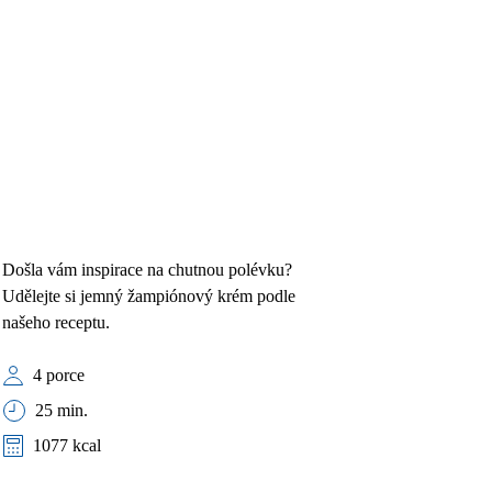
Došla vám inspirace na chutnou polévku?
Udělejte si jemný žampiónový krém podle
našeho receptu.
4 porce
25 min.
1077 kcal