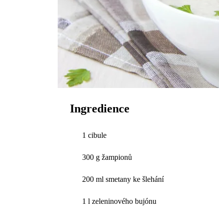
Ingredience
1 cibule
300 g žampionů
200 ml smetany ke šlehání
1 l zeleninového bujónu