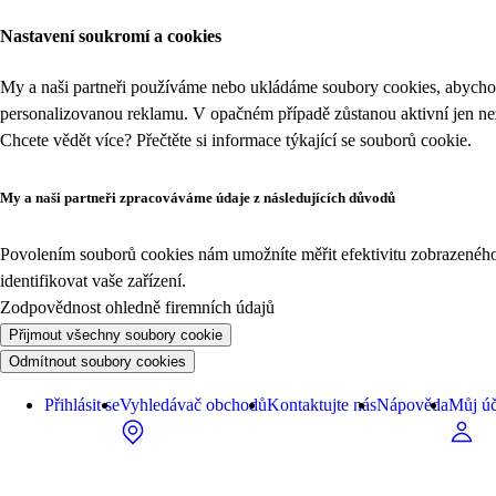
Nastavení soukromí a cookies
My a naši partneři používáme nebo ukládáme soubory cookies, abychom
personalizovanou reklamu. V opačném případě zůstanou aktivní jen n
Chcete vědět více? Přečtěte si informace týkající se
souborů cookie
.
My a naši partneři zpracováváme údaje z následujících důvodů
Povolením souborů cookies nám umožníte měřit efektivitu zobrazeného o
identifikovat vaše zařízení.
Zodpovědnost ohledně firemních údajů
Přijmout všechny soubory cookie
Odmítnout soubory cookies
Přihlásit se
Vyhledávač obchodů
Kontaktujte nás
Nápověda
Můj úč