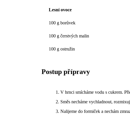
Lesní ovoce
100 g borůvek
100 g čerstvých malin
100 g ostružin
Postup přípravy
V hrnci smícháme vodu s cukrem. Přid
Směs necháme vychladnout, rozmixu
Nalijeme do formiček a nechám zmraz