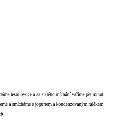
áme lesní ovoce a za stálého míchání vaříme pět minut.
jeme a smícháme s jogurtem a kondenzovaným mlékem.
it.