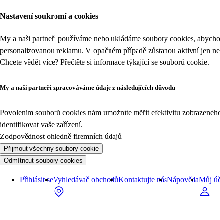
Nastavení soukromí a cookies
My a naši partneři používáme nebo ukládáme soubory cookies, abychom
personalizovanou reklamu. V opačném případě zůstanou aktivní jen n
Chcete vědět více? Přečtěte si informace týkající se
souborů cookie
.
My a naši partneři zpracováváme údaje z následujících důvodů
Povolením souborů cookies nám umožníte měřit efektivitu zobrazeného o
identifikovat vaše zařízení.
Zodpovědnost ohledně firemních údajů
Přijmout všechny soubory cookie
Odmítnout soubory cookies
Přihlásit se
Vyhledávač obchodů
Kontaktujte nás
Nápověda
Můj úč