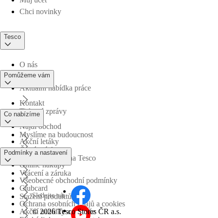
Chci novinky
Tesco
O nás
Pomůžeme vám
Aktuální nabídka práce
Kontakt
Tiskové zprávy
Co nabízíme
Najdi obchod
Myslíme na budoucnost
Akční letáky
Časté otázky
Podmínky a nastavení
Obchodní skupina Tesco
Online nákupy
Vrácení a záruka
Všeobecné obchodní podmínky
Clubcard
Sledujte nás
Stažení produktů
Ochrana osobních údajů a cookies
©
2026 Tesco Stores ČR a.s.
Akční nabídky a soutěže