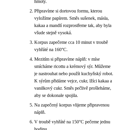
hmoty.
Připravíme si dortovou formu, kterou
vyložíme papírem. Směs sušenek, másla,
kakaa a mandlí rozprostřeme tak, aby byla
všude stejně vysoká.
Korpus zapečeme cca 10 minut v troubě
vyhřáté na 160°C.
Mezitím si připravíme náplň: v míse
smícháme ricottu a krémový sýr. Můžeme
je nastrouhat nebo použít kuchyňský robot.
K sýrům přidáme vejce, cukr, lžíci kakaa a
vanilkový cukr. Směs pečlivě prošleháme,
aby se dokonale spojila.
Na zapečený korpus vlijeme připravenou
náplň.
V troubě vyhřáté na 150°C pečeme jednu
hodinu.