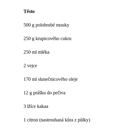
Těsto
500 g polohrubé mouky
250 g krupicového cukru
250 ml mléka
2 vejce
170 ml slunečnicového oleje
12 g prášku do pečiva
3 lžíce kakaa
1 citron (nastrouhaná kůra z půlky)