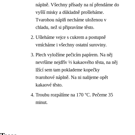
náplně. Všechny přísady na ní přendáme do
vyšší misky a důkladně prošleháme.
Tvarohou náplň necháme uloženou v
chladu, než si připravíme těsto.
Ušleháme vejce s cukrem a postupně
vmícháme i všechny ostatní suroviny.
Plech vyložíme pečicím papírem. Na něj
nevršíme nejdřív ⅓ kakaového těsta, na něj
lžící sem tam poklademe kopečky
tvarohové náplně. Na ni nalijeme opět
kakaové těsto.
Troubu rozpálíme na 170 °C. Pečeme 35
minut.