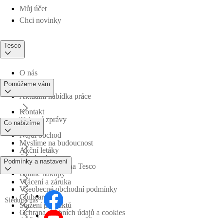
Můj účet
Chci novinky
Tesco
O nás
Pomůžeme vám
Aktuální nabídka práce
Kontakt
Tiskové zprávy
Co nabízíme
Najdi obchod
Myslíme na budoucnost
Akční letáky
Časté otázky
Podmínky a nastavení
Obchodní skupina Tesco
Online nákupy
Vrácení a záruka
Všeobecné obchodní podmínky
Clubcard
Sledujte nás
Stažení produktů
Ochrana osobních údajů a cookies