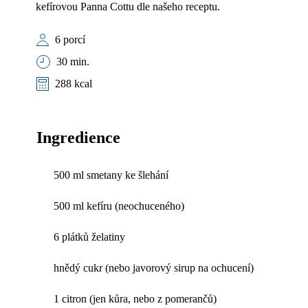
kefírovou Panna Cottu dle našeho receptu.
6 porcí
30 min.
288 kcal
Ingredience
500 ml smetany ke šlehání
500 ml kefíru (neochuceného)
6 plátků želatiny
hnědý cukr (nebo javorový sirup na ochucení)
1 citron (jen kůra, nebo z pomerančů)