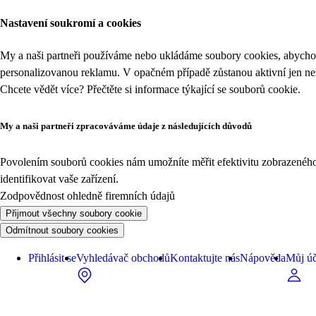
Nastavení soukromí a cookies
My a naši partneři používáme nebo ukládáme soubory cookies, abychom
personalizovanou reklamu. V opačném případě zůstanou aktivní jen n
Chcete vědět více? Přečtěte si informace týkající se
souborů cookie
.
My a naši partneři zpracováváme údaje z následujících důvodů
Povolením souborů cookies nám umožníte měřit efektivitu zobrazeného o
identifikovat vaše zařízení.
Zodpovědnost ohledně firemních údajů
Přijmout všechny soubory cookie
Odmítnout soubory cookies
Přihlásit se
Vyhledávač obchodů
Kontaktujte nás
Nápověda
Můj úč