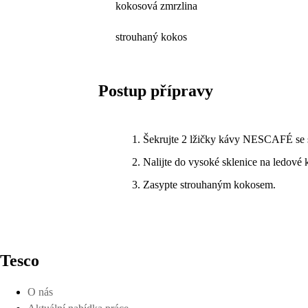
kokosová zmrzlina
strouhaný kokos
Postup přípravy
Šekrujte 2 lžičky kávy NESCAFÉ se stu
Nalijte do vysoké sklenice na ledové
Zasypte strouhaným kokosem.
Tesco
O nás