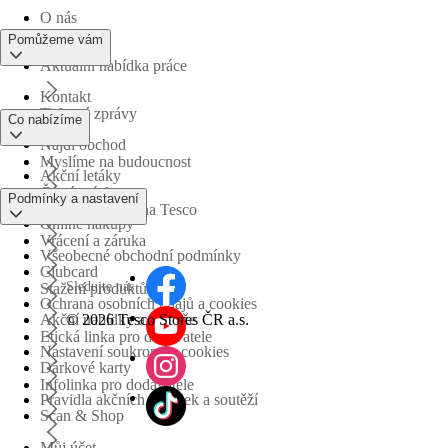
O nás
Pomůžeme vám
Aktuální nabídka práce
Kontakt
Tiskové zprávy
Co nabízíme
Najdi obchod
Myslíme na budoucnost
Akční letáky
Časté otázky
Podmínky a nastavení
Obchodní skupina Tesco
Online nákupy
Vrácení a záruka
Všeobecné obchodní podmínky
Clubcard
Sledujte nás
Stažení produktů
Ochrana osobních údajů a cookies
©
2026 Tesco Stores ČR a.s.
Akční nabídky a soutěže
Etická linka pro dodavatele
Nastavení soukromí a cookies
Dárkové karty
Infolinka pro dodavatele
Pravidla akčních nabídek a soutěží
Scan & Shop
Můj účet