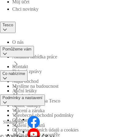
Můj účet
Chci novinky
Tesco
O nás
Pomůžeme vám
Aktuální nabídka práce
Kontakt
Tiskové zprávy
Co nabízíme
Najdi obchod
Myslíme na budoucnost
Akční letáky
Časté otázky
Podmínky a nastavení
Obchodní skupina Tesco
Online nákupy
Vrácení a záruka
Všeobecné obchodní podmínky
Clubcard
Sledujte nás
Stažení produktů
Ochrana osobních údajů a cookies
Akční nabídky a soutěže
©
2026 Tesco Stores ČR a.s.