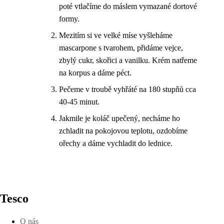
poté vtlačíme do máslem vymazané dortové
formy.
Mezitím si ve velké míse vyšleháme
mascarpone s tvarohem, přidáme vejce,
zbylý cukr, skořici a vanilku. Krém natřeme
na korpus a dáme péct.
Pečeme v troubě vyhřáté na 180 stupňů cca
40-45 minut.
Jakmile je koláč upečený, necháme ho
zchladit na pokojovou teplotu, ozdobíme
ořechy a dáme vychladit do lednice.
Tesco
O nás