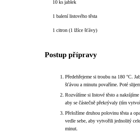
10 ks jablek
1 balení listového těsta
1 citron (1 lžíce šťávy)
Postup přípravy
Předehřejeme si troubu na 180 °C. Ja
šťávou a minutu povaříme. Poté slije
Rozválíme si listové těsto a nakrájím
aby se částečně překrývaly (tím vytvoř
Přeložíme druhou polovinu těsta a o
vedle sebe, aby vytvořili jednolitý ce
minut.