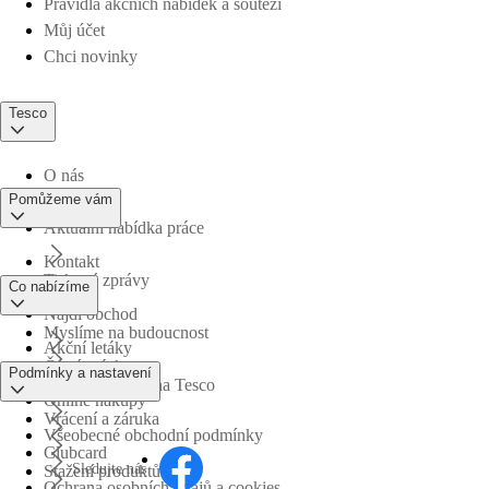
Pravidla akčních nabídek a soutěží
Můj účet
Chci novinky
Tesco
O nás
Pomůžeme vám
Aktuální nabídka práce
Kontakt
Tiskové zprávy
Co nabízíme
Najdi obchod
Myslíme na budoucnost
Akční letáky
Časté otázky
Podmínky a nastavení
Obchodní skupina Tesco
Online nákupy
Vrácení a záruka
Všeobecné obchodní podmínky
Clubcard
Sledujte nás
Stažení produktů
Ochrana osobních údajů a cookies