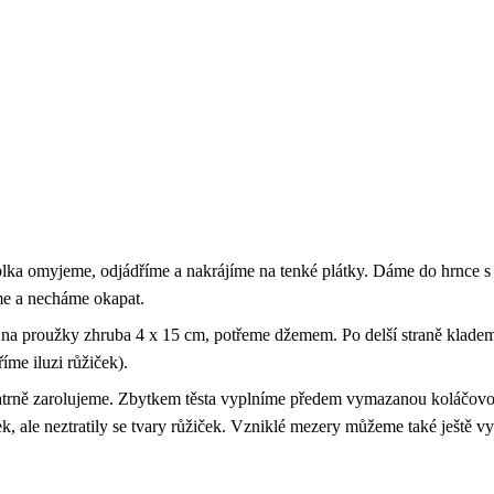
blka omyjeme, odjádříme a nakrájíme na tenké plátky. Dáme do hrnce s
me a necháme okapat.
e na proužky zhruba 4 x 15 cm, potřeme džemem. Po delší straně kladem
íme iluzi růžiček).
patrně zarolujeme. Zbytkem těsta vyplníme předem vymazanou koláčovo
lek, ale neztratily se tvary růžiček. Vzniklé mezery můžeme také ještě 