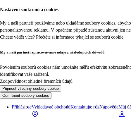
Nastavení soukromí a cookies
My a naši partneři používáme nebo ukládáme soubory cookies, abychom
personalizovanou reklamu. V opačném případě zůstanou aktivní jen n
Chcete vědět více? Přečtěte si informace týkající se
souborů cookie
.
My a naši partneři zpracováváme údaje z následujících důvodů
Povolením souborů cookies nám umožníte měřit efektivitu zobrazeného o
identifikovat vaše zařízení.
Zodpovědnost ohledně firemních údajů
Přijmout všechny soubory cookie
Odmítnout soubory cookies
Přihlásit se
Vyhledávač obchodů
Kontaktujte nás
Nápověda
Můj úč