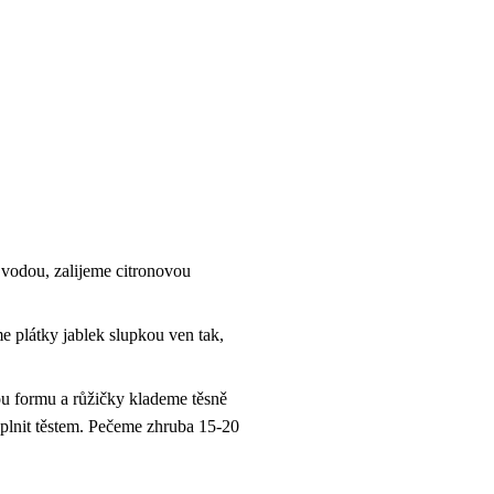
 vodou, zalijeme citronovou
e plátky jablek slupkou ven tak,
u formu a růžičky klademe těsně
vyplnit těstem. Pečeme zhruba 15-20