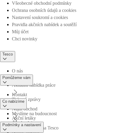
Všeobecné obchodní podmínky
Ochrana osobních údajů a cookies
Nastavení soukromí a cookies
Pravidla akčních nabídek a soutěží
Můj účet
Chci novinky
Tesco
O nás
Pomůžeme vám
Aktuální nabídka práce
Kontakt
Tiskové zprávy
Co nabízíme
Najdi obchod
Myslíme na budoucnost
Akční letáky
Časté otázky
Podmínky a nastavení
Obchodní skupina Tesco
Online nákupy