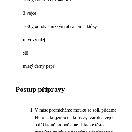
3 vejce
100 g goudy s nízkým obsahem laktózy
olivový olej
sůl
mletý černý pepř
Postup přípravy
V míse promícháme mouku se solí, přidáme
Heru nakrájenou na kousky, tvaroh a vejce
a důkladně prohněteme. Hladké těsto