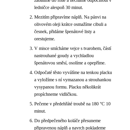
zabalíme do fólie a necháme odpočinout v
ledničce alespoň 30 minut.
Mezitím připravíme náplň. Na pánvi na
olivovém oleji krátce osmažíme cibuli a
česnek, přidáme špenátové listy a
orestujeme.
V misce smícháme vejce s tvarohem, částí
nastrouhané goudy a vychladlou
špenátovou směsí, osolíme a opepříme.
Odpočaté těsto vyválíme na tenkou placku
a vyložíme s ní vymazanou a strouhankou
vysypanou formu. Placku několikrát
propíchneme vidličkou.
Pečeme v předehřáté troubě na 180 °C 10
minut.
Do předpečeného koláče přesuneme
připravenou náplň a navrch poklademe