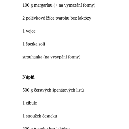
100 g margarínu (+ na vymazání formy)
2 polévkové lžíce tvarohu bez laktózy
1 vejce
1 špetka soli
strouhanka (na vysypání formy)
Náplň
500 g čerstvých špenátových listů
1 cibule
1 stroužek česneku
300 g tvarohu bez laktózy