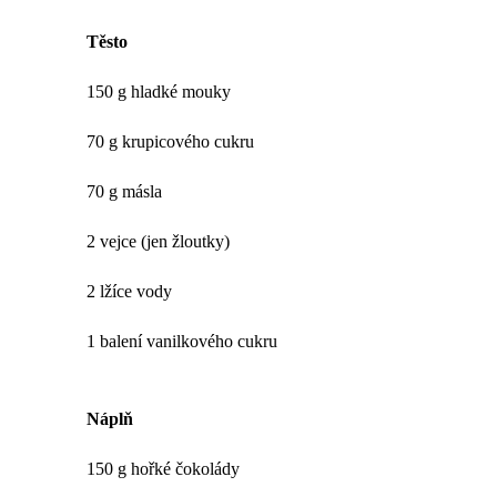
Těsto
150 g hladké mouky
70 g krupicového cukru
70 g másla
2 vejce (jen žloutky)
2 lžíce vody
1 balení vanilkového cukru
Náplň
150 g hořké čokolády