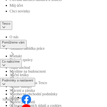
Můj účet
Chci novinky
Tesco
O nás
Pomůžeme vám
Aktuální nabídka práce
Kontakt
Tiskové zprávy
Co nabízíme
Najdi obchod
Myslíme na budoucnost
Akční letáky
Časté otázky
Podmínky a nastavení
Obchodní skupina Tesco
Online nákupy
Vrácení a záruka
Všeobecné obchodní podmínky
Clubcard
Sledujte nás
Stažení produktů
Ochrana osobních údajů a cookies