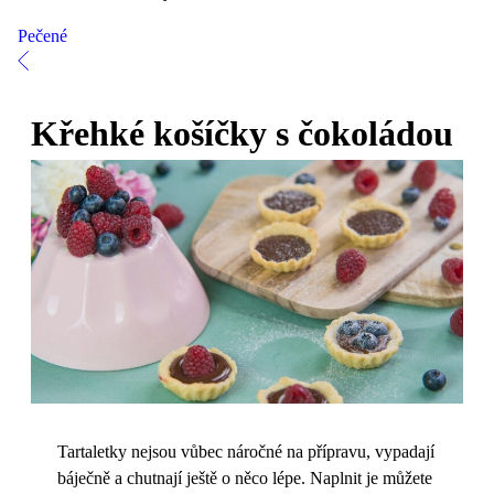
Pečené
Křehké košíčky s čokoládou
Tartaletky nejsou vůbec náročné na přípravu, vypadají
báječně a chutnají ještě o něco lépe. Naplnit je můžete