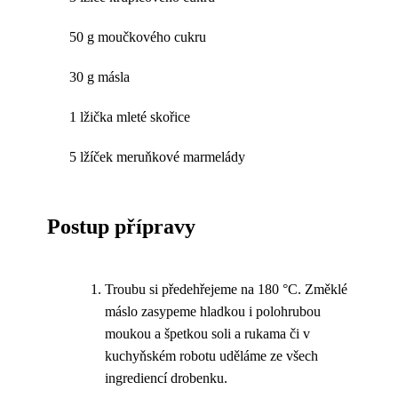
50 g moučkového cukru
30 g másla
1 lžička mleté skořice
5 lžíček meruňkové marmelády
Postup přípravy
Troubu si předehřejeme na 180 °C. Změklé
máslo zasypeme hladkou i polohrubou
moukou a špetkou soli a rukama či v
kuchyňském robotu uděláme ze všech
ingrediencí drobenku.