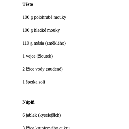
Těsto
100 g polohrubé mouky
100 g hladké mouky
110 g másla (změklého)
1 vejce (žloutek)
2 lžíce vody (studené)
1 špetka soli
Náplň
6 jablek (kyselejších)
3 lžíce krupicového cukru