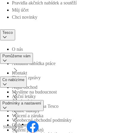
Pravidla akčních nabídek a soutěží
Můj účet
Chci novinky
Tesco
O nás
Pomůžeme vám
Aktuální nabídka práce
Kontakt
Tiskové zprávy
Co nabízíme
Najdi obchod
Myslíme na budoucnost
Akční letáky
Časté otázky
Podmínky a nastavení
Obchodní skupina Tesco
Online nákupy
Vrácení a záruka
Všeobecné obchodní podmínky
Clubcard
Sledujte nás
Stažení produktů