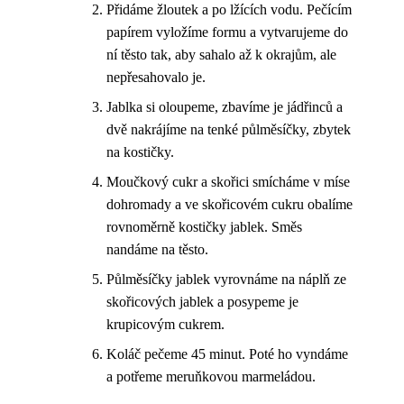
Přidáme žloutek a po lžících vodu. Pečícím
papírem vyložíme formu a vytvarujeme do
ní těsto tak, aby sahalo až k okrajům, ale
nepřesahovalo je.
Jablka si oloupeme, zbavíme je jádřinců a
dvě nakrájíme na tenké půlměsíčky, zbytek
na kostičky.
Moučkový cukr a skořici smícháme v míse
dohromady a ve skořicovém cukru obalíme
rovnoměrně kostičky jablek. Směs
nandáme na těsto.
Půlměsíčky jablek vyrovnáme na náplň ze
skořicových jablek a posypeme je
krupicovým cukrem.
Koláč pečeme 45 minut. Poté ho vyndáme
a potřeme meruňkovou marmeládou.