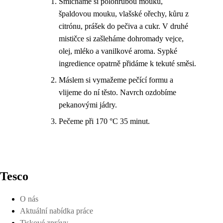
Smícháme si polohrubou mouku,
špaldovou mouku, vlašské ořechy, kůru z
citrónu, prášek do pečiva a cukr. V druhé
mističce si zašleháme dohromady vejce,
olej, mléko a vanilkové aroma. Sypké
ingredience opatrně přidáme k tekuté směsi.
Máslem si vymažeme pečící formu a
vlijeme do ní těsto. Navrch ozdobíme
pekanovými jádry.
Pečeme při 170 °C 35 minut.
Tesco
O nás
Aktuální nabídka práce
Tiskové zprávy