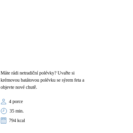
Máte rádi netradiční polévky? Uvařte si
krémovou batátovou polévku se sýrem feta a
objevte nové chutě.
4 porce
35 min.
794 kcal