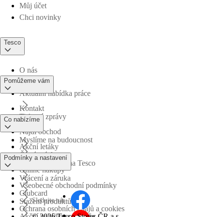
Můj účet
Chci novinky
Tesco
O nás
Pomůžeme vám
Aktuální nabídka práce
Kontakt
Tiskové zprávy
Co nabízíme
Najdi obchod
Myslíme na budoucnost
Akční letáky
Časté otázky
Podmínky a nastavení
Obchodní skupina Tesco
Online nákupy
Vrácení a záruka
Všeobecné obchodní podmínky
Clubcard
Sledujte nás
Stažení produktů
Ochrana osobních údajů a cookies
©
2026 Tesco Stores ČR a.s.
Akční nabídky a soutěže