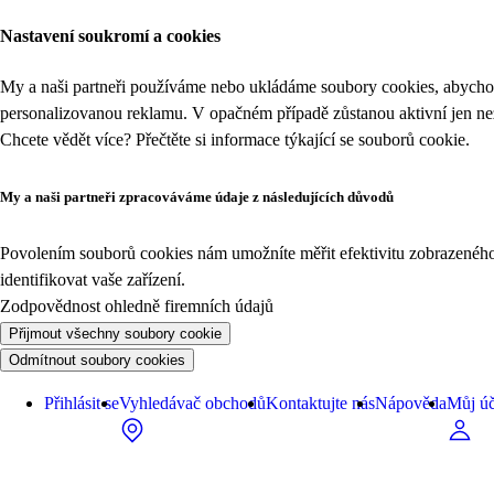
Nastavení soukromí a cookies
My a naši partneři používáme nebo ukládáme soubory cookies, abychom
personalizovanou reklamu. V opačném případě zůstanou aktivní jen n
Chcete vědět více? Přečtěte si informace týkající se
souborů cookie
.
My a naši partneři zpracováváme údaje z následujících důvodů
Povolením souborů cookies nám umožníte měřit efektivitu zobrazeného o
identifikovat vaše zařízení.
Zodpovědnost ohledně firemních údajů
Přijmout všechny soubory cookie
Odmítnout soubory cookies
Přihlásit se
Vyhledávač obchodů
Kontaktujte nás
Nápověda
Můj úč