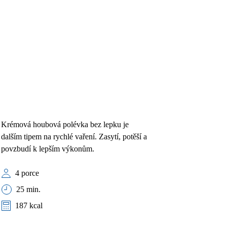
Krémová houbová polévka bez lepku je
dalším tipem na rychlé vaření. Zasytí, potěší a
povzbudí k lepším výkonům.
4 porce
25 min.
187 kcal