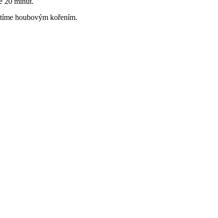
e 20 minut.
tíme houbovým kořením.