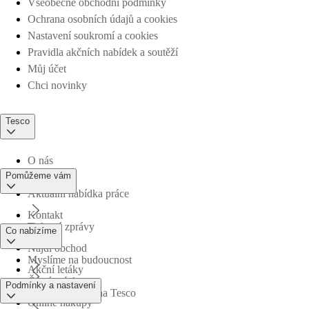
Všeobecné obchodní podmínky
Ochrana osobních údajů a cookies
Nastavení soukromí a cookies
Pravidla akčních nabídek a soutěží
Můj účet
Chci novinky
Tesco
O nás
Pomůžeme vám
Aktuální nabídka práce
Kontakt
Tiskové zprávy
Co nabízíme
Najdi obchod
Myslíme na budoucnost
Akční letáky
Časté otázky
Podmínky a nastavení
Obchodní skupina Tesco
Online nákupy