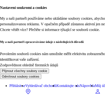
Nastavení soukromí a cookies
My a naši partneři používáme nebo ukládáme soubory cookies, abychom
personalizovanou reklamu. V opačném případě zůstanou aktivní jen n
Chcete vědět více? Přečtěte si informace týkající se
souborů cookie
.
My a naši partneři zpracováváme údaje z následujících důvodů
Povolením souborů cookies nám umožníte měřit efektivitu zobrazeného o
identifikovat vaše zařízení.
Zodpovědnost ohledně firemních údajů
Přijmout všechny soubory cookie
Odmítnout soubory cookies
Přihlásit se
Vyhledávač obchodů
Kontaktujte nás
Nápověda
Můj úč