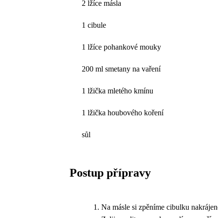
2 lžíce másla
1 cibule
1 lžíce pohankové mouky
200 ml smetany na vaření
1 lžička mletého kmínu
1 lžička houbového koření
sůl
Postup přípravy
Na másle si zpěníme cibulku nakráj