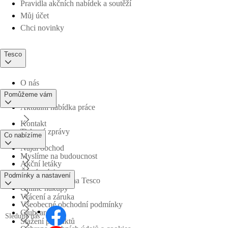
Pravidla akčních nabídek a soutěží
Můj účet
Chci novinky
Tesco
O nás
Pomůžeme vám
Aktuální nabídka práce
Kontakt
Tiskové zprávy
Co nabízíme
Najdi obchod
Myslíme na budoucnost
Akční letáky
Časté otázky
Podmínky a nastavení
Obchodní skupina Tesco
Online nákupy
Vrácení a záruka
Všeobecné obchodní podmínky
Clubcard
Sledujte nás
Stažení produktů