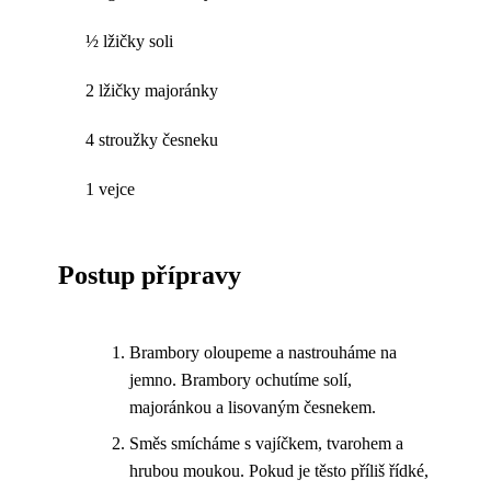
½ lžičky soli
2 lžičky majoránky
4 stroužky česneku
1 vejce
Postup přípravy
Brambory oloupeme a nastrouháme na
jemno. Brambory ochutíme solí,
majoránkou a lisovaným česnekem.
Směs smícháme s vajíčkem, tvarohem a
hrubou moukou. Pokud je těsto příliš řídké,