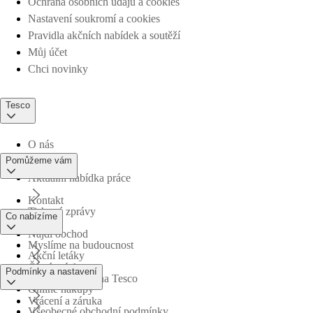
Ochrana osobních údajů a cookies
Nastavení soukromí a cookies
Pravidla akčních nabídek a soutěží
Můj účet
Chci novinky
Tesco
O nás
Pomůžeme vám
Aktuální nabídka práce
Kontakt
Tiskové zprávy
Co nabízíme
Najdi obchod
Myslíme na budoucnost
Akční letáky
Časté otázky
Podmínky a nastavení
Obchodní skupina Tesco
Online nákupy
Vrácení a záruka
Všeobecné obchodní podmínky