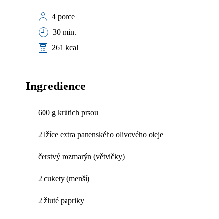
4 porce
30 min.
261 kcal
Ingredience
600 g krůtích prsou
2 lžíce extra panenského olivového oleje
čerstvý rozmarýn (větvičky)
2 cukety (menší)
2 žluté papriky